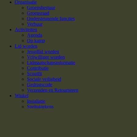
Organisatie
Groepsbestuur
Groepsraad
Ondersteunende functies
Verhuur
Activiteiten
Agenda
Op kamp
Lid worden
Jeugdlid worden
Vrijwilliger worden
Lidmaatschapsinformatie
Contributie
Scoutfit
Sociale veiligheid
Gedragscode
Verzenden en Retourneren
Winkel
Installatie
Speltaktekens
Diversen
Inloggen / Registreren
We gebruiken cookies om uw ervaring op onze website te
verbeteren. Door op deze website te surfen, gaat u akkoord met ons