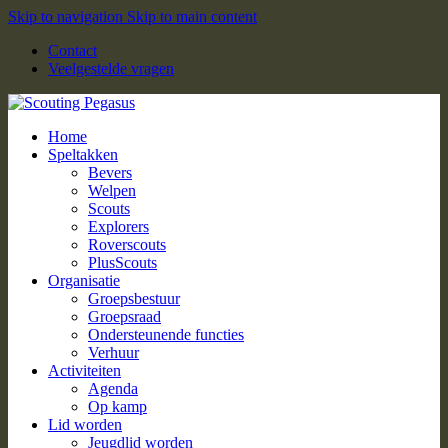
Skip to navigation
Skip to main content
Contact
Veelgestelde vragen
Home
Speltakken
Bevers
Welpen
Scouts
Explorers
Roverscouts
PlusScouts
Organisatie
Groepsbestuur
Groepsraad
Ondersteunende functies
Verhuur
Activiteiten
Agenda
Op kamp
Lid worden
Jeugdlid worden