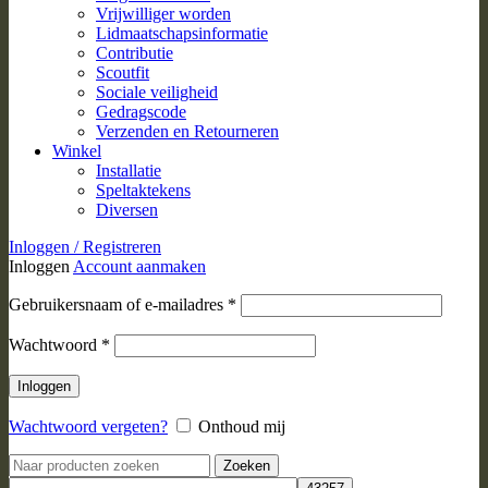
Vrijwilliger worden
Lidmaatschapsinformatie
Contributie
Scoutfit
Sociale veiligheid
Gedragscode
Verzenden en Retourneren
Winkel
Installatie
Speltaktekens
Diversen
Inloggen / Registreren
Inloggen
Account aanmaken
Vereist
Gebruikersnaam of e-mailadres
*
Vereist
Wachtwoord
*
Inloggen
Wachtwoord vergeten?
Onthoud mij
Zoeken