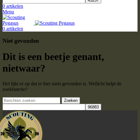
0
artikelen
Menu
0
artikelen
Niet gevonden
Dit is een beetje genant,
nietwaar?
Het lijkt er op dat er hier niets gevonden is. Wellicht helpt de
zoekfunctie?
Zoeken