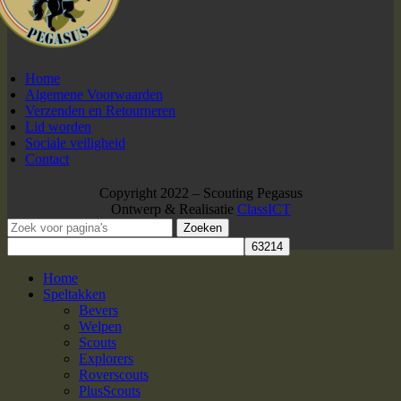
Home
Algemene Voorwaarden
Verzenden en Retourneren
Lid worden
Sociale veiligheid
Contact
Copyright 2022 – Scouting Pegasus
Ontwerp & Realisatie
ClassICT
Zoeken
Home
Speltakken
Bevers
Welpen
Scouts
Explorers
Roverscouts
PlusScouts