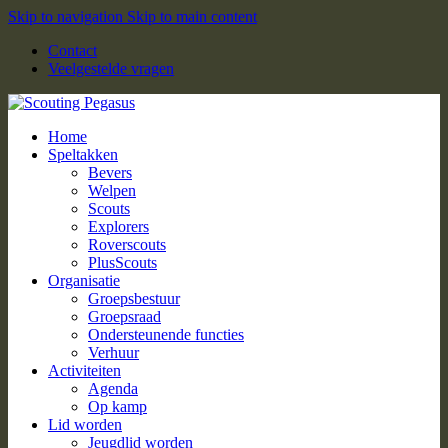
Skip to navigation
Skip to main content
Contact
Veelgestelde vragen
Home
Speltakken
Bevers
Welpen
Scouts
Explorers
Roverscouts
PlusScouts
Organisatie
Groepsbestuur
Groepsraad
Ondersteunende functies
Verhuur
Activiteiten
Agenda
Op kamp
Lid worden
Jeugdlid worden