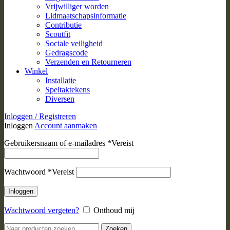
Vrijwilliger worden
Lidmaatschapsinformatie
Contributie
Scoutfit
Sociale veiligheid
Gedragscode
Verzenden en Retourneren
Winkel
Installatie
Speltaktekens
Diversen
Inloggen / Registreren
Inloggen
Account aanmaken
Gebruikersnaam of e-mailadres
*
Vereist
Wachtwoord
*
Vereist
Inloggen
Wachtwoord vergeten?
Onthoud mij
Zoeken