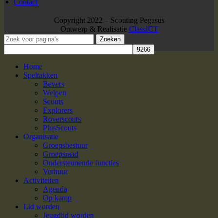
Contact
Copyright 2022 – Scouting Pegasus
Ontwerp & Realisatie
ClassICT
Zoeken
Home
Speltakken
Bevers
Welpen
Scouts
Explorers
Roverscouts
PlusScouts
Organisatie
Groepsbestuur
Groepsraad
Ondersteunende functies
Verhuur
Activiteiten
Agenda
Op kamp
Lid worden
Jeugdlid worden