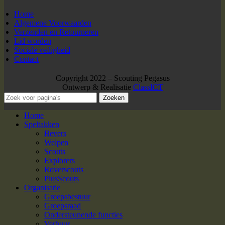
Home
Algemene Voorwaarden
Verzenden en Retourneren
Lid worden
Sociale veiligheid
Contact
Copyright 2022 – Scouting Pegasus
Ontwerp & Realisatie
ClassICT
Zoeken
Home
Speltakken
Bevers
Welpen
Scouts
Explorers
Roverscouts
PlusScouts
Organisatie
Groepsbestuur
Groepsraad
Ondersteunende functies
Verhuur