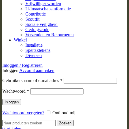
Vrijwilliger worden
Lidmaatschapsinformatie
Contributie
Scoutfit
Sociale veiligheid
Gedragscode
Verzenden en Retourneren
Winkel
Installatie
Speltaktekens
Diversen
Inloggen / Registreren
Inloggen
Account aanmaken
Vereist
Gebruikersnaam of e-mailadres
*
Vereist
Wachtwoord
*
Inloggen
Wachtwoord vergeten?
Onthoud mij
Zoeken
0
artikelen