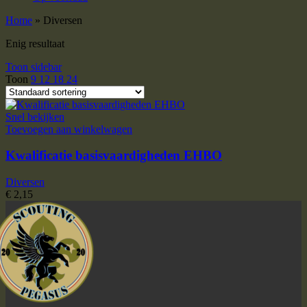
Home
»
Diversen
Enig resultaat
Toon sidebar
Toon
9
12
18
24
Snel bekijken
Toevoegen aan winkelwagen
Kwalificatie basisvaardigheden EHBO
Diversen
€
2,15