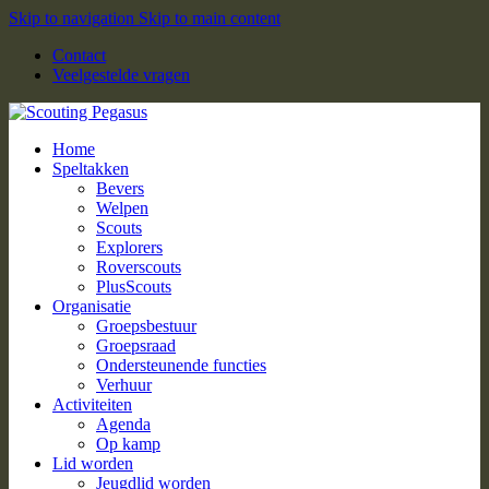
Skip to navigation
Skip to main content
Contact
Veelgestelde vragen
Home
Speltakken
Bevers
Welpen
Scouts
Explorers
Roverscouts
PlusScouts
Organisatie
Groepsbestuur
Groepsraad
Ondersteunende functies
Verhuur
Activiteiten
Agenda
Op kamp
Lid worden
Jeugdlid worden