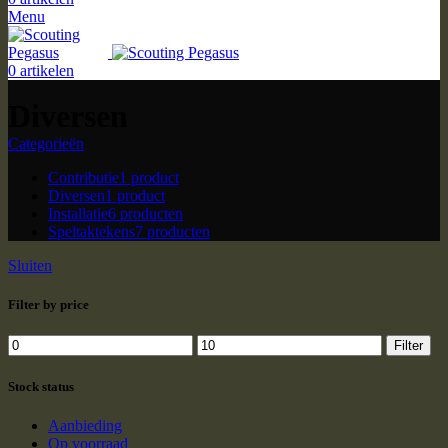
Menu
0
artikelen
Diversen
Categorieën
Contributie
1 product
Diversen
1 product
Installatie
6 producten
Speltaktekens
7 producten
Sluiten
Filter by price
Min.
Max.
Filter
prijs
prijs
Stock status
Aanbieding
Op voorraad