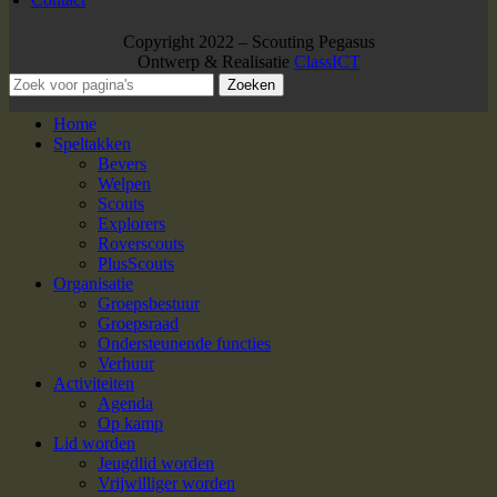
Copyright 2022 – Scouting Pegasus
Ontwerp & Realisatie
ClassICT
Zoeken
Home
Speltakken
Bevers
Welpen
Scouts
Explorers
Roverscouts
PlusScouts
Organisatie
Groepsbestuur
Groepsraad
Ondersteunende functies
Verhuur
Activiteiten
Agenda
Op kamp
Lid worden
Jeugdlid worden
Vrijwilliger worden