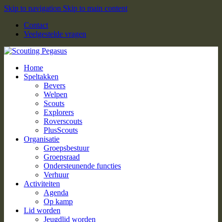
Skip to navigation
Skip to main content
Contact
Veelgestelde vragen
Home
Speltakken
Bevers
Welpen
Scouts
Explorers
Roverscouts
PlusScouts
Organisatie
Groepsbestuur
Groepsraad
Ondersteunende functies
Verhuur
Activiteiten
Agenda
Op kamp
Lid worden
Jeugdlid worden