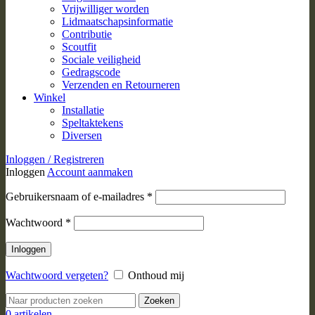
Vrijwilliger worden
Lidmaatschapsinformatie
Contributie
Scoutfit
Sociale veiligheid
Gedragscode
Verzenden en Retourneren
Winkel
Installatie
Speltaktekens
Diversen
Inloggen / Registreren
Inloggen
Account aanmaken
Vereist
Gebruikersnaam of e-mailadres
*
Vereist
Wachtwoord
*
Inloggen
Wachtwoord vergeten?
Onthoud mij
Zoeken
0
artikelen