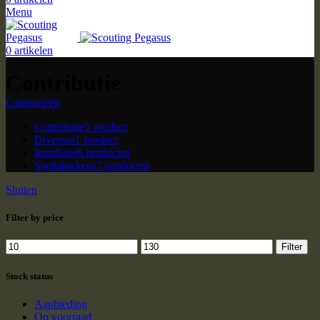
Menu
0
artikelen
Contributie
Categorieën
Contributie
1 product
Diversen
1 product
Installatie
6 producten
Speltaktekens
7 producten
Sluiten
Filter by price
Min.
Max.
Filter
prijs
prijs
Stock status
Aanbieding
Op voorraad