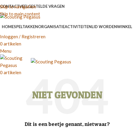
Skip to navigation
CONTACT
VEELGESTELDE VRAGEN
Skip to main content
HOME
SPELTAKKEN
ORGANISATIE
ACTIVITEITEN
LID WORDEN
WINKEL
Inloggen / Registreren
0
artikelen
Menu
0
artikelen
NIET GEVONDEN
Dit is een beetje genant, nietwaar?