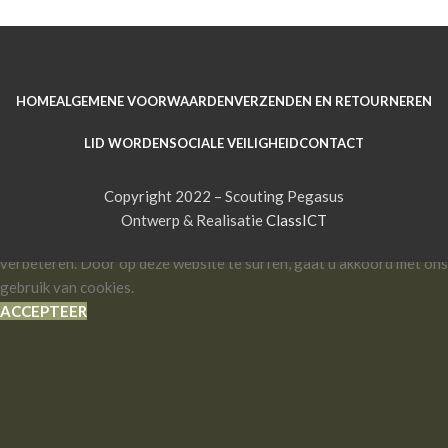
HOME
ALGEMENE VOORWAARDEN
VERZENDEN EN RETOURNEREN
LID WORDEN
SOCIALE VEILIGHEID
CONTACT
Copyright 2022 – Scouting Pegasus
Ontwerp & Realisatie
ClassICT
We gebruiken cookies om uw ervaring op onze website te
verbeteren. Door op deze website te surfen, gaat u akkoord met ons
gebruik van cookies.
ACCEPTEER