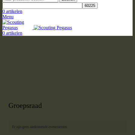
0
artikelen
Menu
0
artikelen
Groepsraad
Er zijn geen aankomende evenementen.