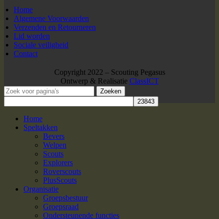
Home
Algemene Voorwaarden
Verzenden en Retourneren
Lid worden
Sociale veiligheid
Contact
Copyright 2022 – Scouting Pegasus
Ontwerp & Realisatie
ClassICT
Zoeken
Home
Speltakken
Bevers
Welpen
Scouts
Explorers
Roverscouts
PlusScouts
Organisatie
Groepsbestuur
Groepsraad
Ondersteunende functies