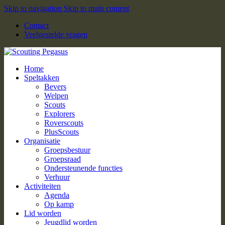
Skip to navigation
Skip to main content
Contact
Veelgestelde vragen
Home
Speltakken
Bevers
Welpen
Scouts
Explorers
Roverscouts
PlusScouts
Organisatie
Groepsbestuur
Groepsraad
Ondersteunende functies
Verhuur
Activiteiten
Agenda
Op kamp
Lid worden
Jeugdlid worden