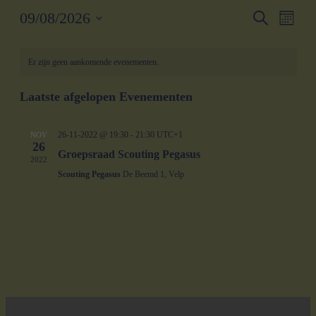
Eveneme
Even
09/08/2026
Zoeken
Maand
weer
Zoeken
Selecteer
navig
Kalender
een
en
datum.
Er zijn geen aankomende evenementen.
van
weergeve
Evenementen
navigatie
Laatste afgelopen Evenementen
26-11-2022 @ 19:30
-
21:30
UTC+1
NOV
26
Groepsraad Scouting Pegasus
2022
Scouting Pegasus
De Beemd 1, Velp