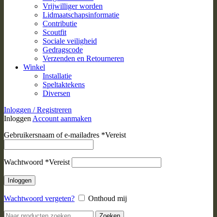
Vrijwilliger worden
Lidmaatschapsinformatie
Contributie
Scoutfit
Sociale veiligheid
Gedragscode
Verzenden en Retourneren
Winkel
Installatie
Speltaktekens
Diversen
Inloggen / Registreren
Inloggen
Account aanmaken
Gebruikersnaam of e-mailadres
*
Vereist
Wachtwoord
*
Vereist
Inloggen
Wachtwoord vergeten?
Onthoud mij
Zoeken