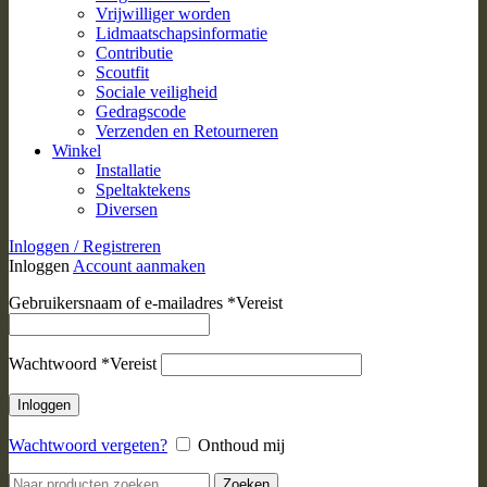
Vrijwilliger worden
Lidmaatschapsinformatie
Contributie
Scoutfit
Sociale veiligheid
Gedragscode
Verzenden en Retourneren
Winkel
Installatie
Speltaktekens
Diversen
Inloggen / Registreren
Inloggen
Account aanmaken
Gebruikersnaam of e-mailadres
*
Vereist
Wachtwoord
*
Vereist
Inloggen
Wachtwoord vergeten?
Onthoud mij
Zoeken