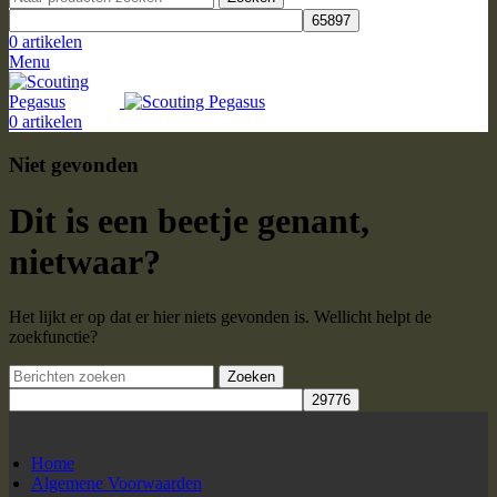
0
artikelen
Menu
0
artikelen
Niet gevonden
Dit is een beetje genant,
nietwaar?
Het lijkt er op dat er hier niets gevonden is. Wellicht helpt de
zoekfunctie?
Zoeken
Home
Algemene Voorwaarden