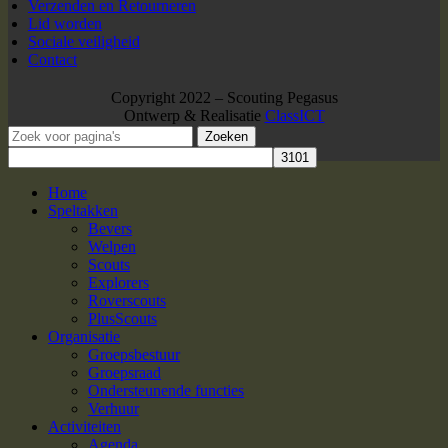
Verzenden en Retourneren
Lid worden
Sociale veiligheid
Contact
Copyright 2022 – Scouting Pegasus
Ontwerp & Realisatie
ClassICT
Zoeken
Home
Speltakken
Bevers
Welpen
Scouts
Explorers
Roverscouts
PlusScouts
Organisatie
Groepsbestuur
Groepsraad
Ondersteunende functies
Verhuur
Activiteiten
Agenda