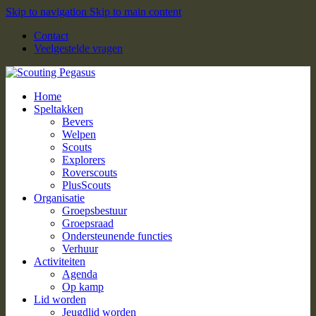
Skip to navigation
Skip to main content
Contact
Veelgestelde vragen
Home
Speltakken
Bevers
Welpen
Scouts
Explorers
Roverscouts
PlusScouts
Organisatie
Groepsbestuur
Groepsraad
Ondersteunende functies
Verhuur
Activiteiten
Agenda
Op kamp
Lid worden
Jeugdlid worden