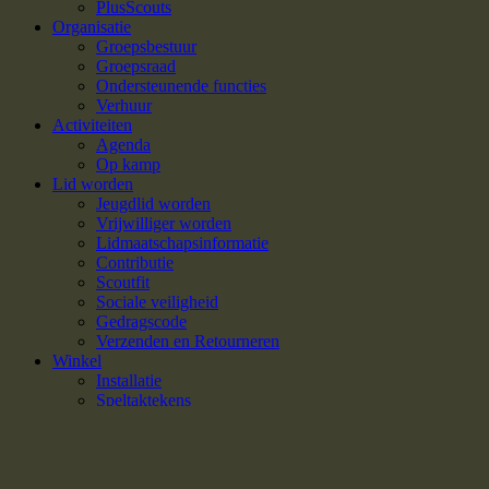
PlusScouts
Organisatie
Groepsbestuur
Groepsraad
Ondersteunende functies
Verhuur
Activiteiten
Agenda
Op kamp
Lid worden
Jeugdlid worden
Vrijwilliger worden
Lidmaatschapsinformatie
Contributie
Scoutfit
Sociale veiligheid
Gedragscode
Verzenden en Retourneren
Winkel
Installatie
Speltaktekens
Diversen
Inloggen / Registreren
We gebruiken cookies om uw ervaring op onze website te