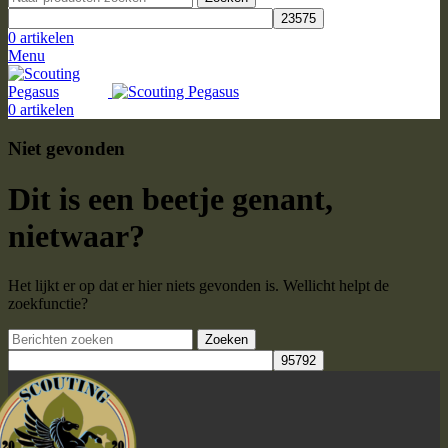
0
artikelen
Menu
0
artikelen
Niet gevonden
Dit is een beetje genant,
nietwaar?
Het lijkt er op dat er hier niets gevonden is. Wellicht helpt de
zoekfunctie?
Zoeken