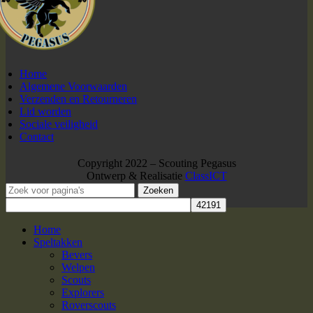
Home
Algemene Voorwaarden
Verzenden en Retourneren
Lid worden
Sociale veiligheid
Contact
Copyright 2022 – Scouting Pegasus
Ontwerp & Realisatie
ClassICT
Zoeken
Home
Speltakken
Bevers
Welpen
Scouts
Explorers
Roverscouts