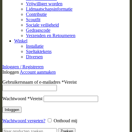
Vrijwilliger worden
Lidmaatschapsinformatie
Contributie
Scoutfit
Sociale veiligheid
Gedragscode
Verzenden en Retourneren
Winkel
Installatie
Speltaktekens
Diversen
Inloggen / Registreren
Inloggen
Account aanmaken
Gebruikersnaam of e-mailadres
*
Vereist
Wachtwoord
*
Vereist
Inloggen
Wachtwoord vergeten?
Onthoud mij
Zoeken