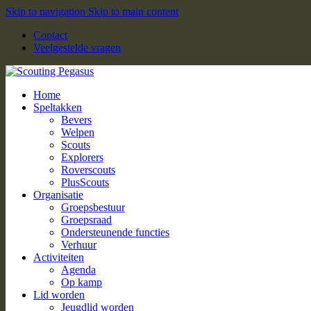
Skip to navigation
Skip to main content
Contact
Veelgestelde vragen
Home
Speltakken
Bevers
Welpen
Scouts
Explorers
Roverscouts
PlusScouts
Organisatie
Groepsbestuur
Groepsraad
Ondersteunende functies
Verhuur
Activiteiten
Agenda
Op kamp
Lid worden
Jeugdlid worden