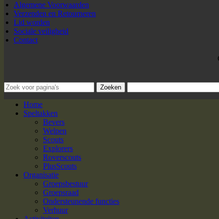
Algemene Voorwaarden
Verzenden en Retourneren
Lid worden
Sociale veiligheid
Contact
Zoeken
Home
Speltakken
Bevers
Welpen
Scouts
Explorers
Roverscouts
PlusScouts
Organisatie
Groepsbestuur
Groepsraad
Ondersteunende functies
Verhuur
Activiteiten