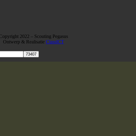
Copyright 2022 – Scouting Pegasus
Ontwerp & Realisatie
ClassICT