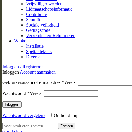
Vrijwilliger worden
Lidmaatschapsinformatie
Contributie
Scoutfit
Sociale veiligheid
Gedragscode
Verzenden en Retourneren
Winkel
Installatie
Speltaktekens
Diversen
Inloggen / Registreren
Inloggen
Account aanmaken
Gebruikersnaam of e-mailadres
*
Vereist
Wachtwoord
*
Vereist
Inloggen
Wachtwoord vergeten?
Onthoud mij
Zoeken
0
artikelen