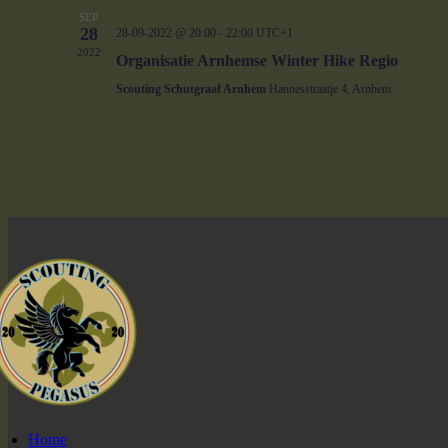
SEP
28
28-09-2022 @ 20:00
-
22:00
UTC+1
2022
Organisatie Arnhemse Winter Hike Regio
Scouting Schutgraaf Arnhem
Hannesstraatje 4, Arnhem
Home