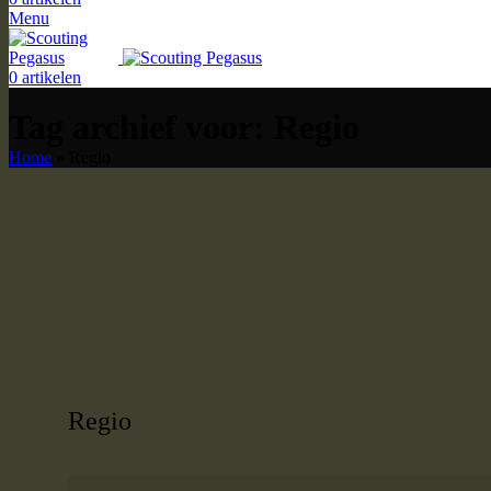
Menu
0
artikelen
Tag archief voor: Regio
Home
»
Regio
Regio