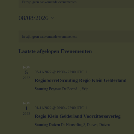
Er zijn geen aankomende evenementen.
08/08/2026
Selecteer
Kalender
een
datum.
Er zijn geen aankomende evenementen.
van
Evenementen
Laatste afgelopen Evenementen
NOV
5
05-11-2022 @ 19:30
-
22:00
UTC+1
2022
Regioborrel Scouting Regio Klein Gelderland
Scouting Pegasus
De Beemd 1, Velp
NOV
1
01-11-2022 @ 20:00
-
22:00
UTC+1
2022
Regio Klein Gelderland Voorzittersoverleg
Scouting Duiven
De Nieuweling 3, Duiven, Duiven