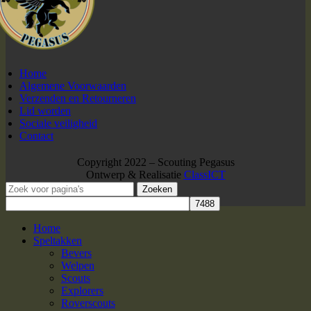
Home
Algemene Voorwaarden
Verzenden en Retourneren
Lid worden
Sociale veiligheid
Contact
Copyright 2022 – Scouting Pegasus
Ontwerp & Realisatie
ClassICT
Zoeken
Home
Speltakken
Bevers
Welpen
Scouts
Explorers
Roverscouts