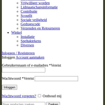
Vrijwilliger worden
Lidmaatschapsinformatie
Contributie
Scoutfit
Sociale veiligheid
Gedragscode
Verzenden en Retourneren
Winkel
Installatie
Speltaktekens
Diversen
Inloggen / Registreren
Inloggen
Account aanmaken
Gebruikersnaam of e-mailadres
*
Vereist
Wachtwoord
*
Vereist
Inloggen
Wachtwoord vergeten?
Onthoud mij
Zoeken