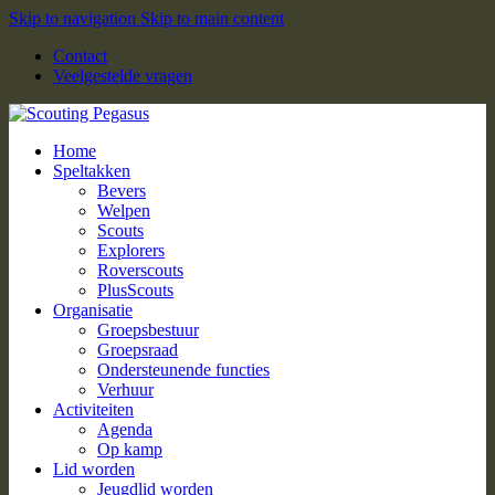
Skip to navigation
Skip to main content
Contact
Veelgestelde vragen
Home
Speltakken
Bevers
Welpen
Scouts
Explorers
Roverscouts
PlusScouts
Organisatie
Groepsbestuur
Groepsraad
Ondersteunende functies
Verhuur
Activiteiten
Agenda
Op kamp
Lid worden
Jeugdlid worden