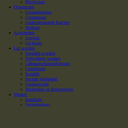
PlusScouts
Organisatie
Groepsbestuur
Groepsraad
Ondersteunende functies
Verhuur
Activiteiten
Agenda
Op kamp
Lid worden
Jeugdlid worden
Vrijwilliger worden
Lidmaatschapsinformatie
Contributie
Scoutfit
Sociale veiligheid
Gedragscode
Verzenden en Retourneren
Winkel
Installatie
Speltaktekens
Diversen
Inloggen / Registreren
We gebruiken cookies om uw ervaring op onze website te