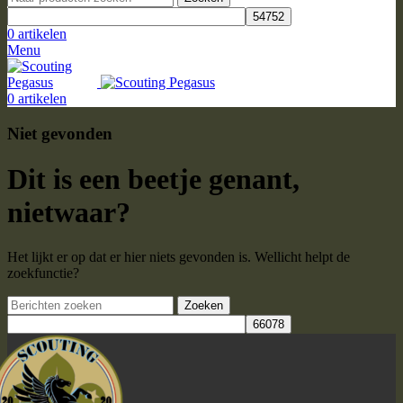
0
artikelen
Menu
0
artikelen
Niet gevonden
Dit is een beetje genant,
nietwaar?
Het lijkt er op dat er hier niets gevonden is. Wellicht helpt de
zoekfunctie?
Zoeken