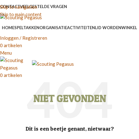
Skip to navigation
CONTACT
VEELGESTELDE VRAGEN
Skip to main content
HOME
SPELTAKKEN
ORGANISATIE
ACTIVITEITEN
LID WORDEN
WINKEL
Inloggen / Registreren
0
artikelen
Menu
0
artikelen
NIET GEVONDEN
Dit is een beetje genant, nietwaar?