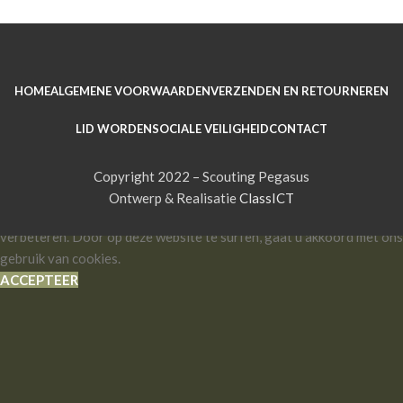
HOME
ALGEMENE VOORWAARDEN
VERZENDEN EN RETOURNEREN
LID WORDEN
SOCIALE VEILIGHEID
CONTACT
Copyright 2022 – Scouting Pegasus
Ontwerp & Realisatie
ClassICT
We gebruiken cookies om uw ervaring op onze website te
verbeteren. Door op deze website te surfen, gaat u akkoord met ons
gebruik van cookies.
ACCEPTEER