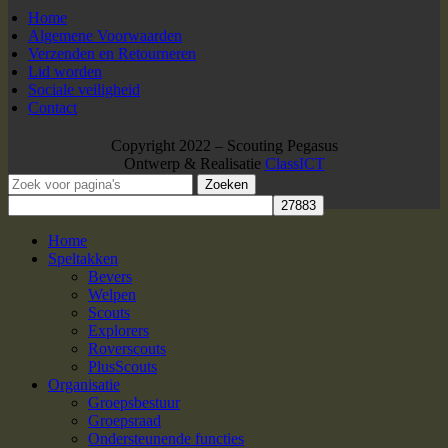
Home
Algemene Voorwaarden
Verzenden en Retourneren
Lid worden
Sociale veiligheid
Contact
Copyright 2022 – Scouting Pegasus
Ontwerp & Realisatie
ClassICT
Zoeken
Home
Speltakken
Bevers
Welpen
Scouts
Explorers
Roverscouts
PlusScouts
Organisatie
Groepsbestuur
Groepsraad
Ondersteunende functies