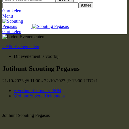
0
artikelen
Menu
0
artikelen
« Alle Evenementen
Dit evenement is voorbij.
Jotihunt Scouting Pegasus
21-10-2023 @ 11:00
-
22-10-2023 @ 13:00
UTC+1
«
Verhuur Cobonaza NJN
Verhuur Yuverta Helmond
»
Jotihunt Scouting Pegasus