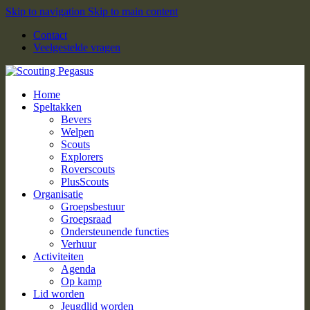
Skip to navigation
Skip to main content
Contact
Veelgestelde vragen
Home
Speltakken
Bevers
Welpen
Scouts
Explorers
Roverscouts
PlusScouts
Organisatie
Groepsbestuur
Groepsraad
Ondersteunende functies
Verhuur
Activiteiten
Agenda
Op kamp
Lid worden
Jeugdlid worden