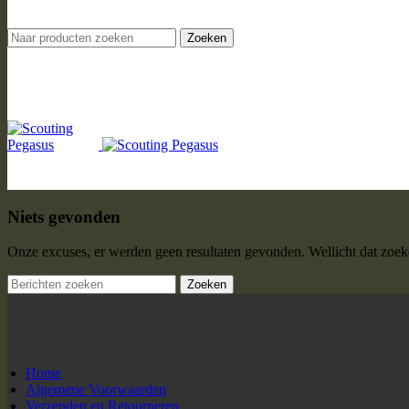
Zoeken
Niets gevonden
Onze excuses, er werden geen resultaten gevonden. Wellicht dat zoeke
Zoeken
Home
Algemene Voorwaarden
Verzenden en Retourneren