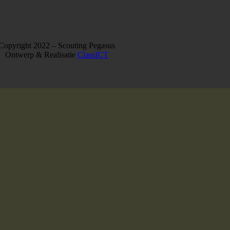
Copyright 2022 – Scouting Pegasus
Ontwerp & Realisatie
ClassICT