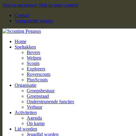
Skip to navigation
Skip to main content
Contact
Veelgestelde vragen
Home
Speltakken
Bevers
Welpen
Scouts
Explorers
Roverscouts
PlusScouts
Organisatie
Groepsbestuur
Groepsraad
Ondersteunende functies
Verhuur
Activiteiten
Agenda
Op kamp
Lid worden
Jeugdlid worden