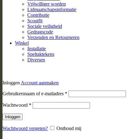
Vrijwilliger worden
Lidmaatschapsinformatie
Contributie
Scoutfit
Sociale veiligheid
Gedragscode
Verzenden en Retourneren
Winkel
Installatie
Speltaktekens
Diversen
Inloggen
Account aanmaken
Vereist
Gebruikersnaam of e-mailadres
*
Vereist
Wachtwoord
*
Inloggen
Wachtwoord vergeten?
Onthoud mij