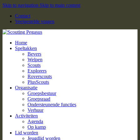
Skip to navigation
Skip to main content
Contact
Veelgestelde vragen
Home
Speltakken
Bevers
Welpen
Scouts
Explorers
Roverscouts
PlusScouts
Organisatie
Groepsbestuur
Groepsraad
Ondersteunende functies
Verhuur
Activiteiten
Agenda
Op kamp
Lid worden
Jeugdlid worden