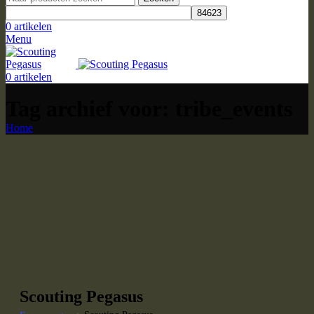
0
artikelen
Menu
0
artikelen
Tag archief voor: tribe_events
Home
Scouting Pegasus