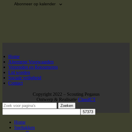
Abonneer op kalender
Home
Algemene Voorwaarden
Verzenden en Retourneren
Lid worden
Sociale veiligheid
Contact
Copyright 2022 – Scouting Pegasus
Ontwerp & Realisatie
ClassICT
Zoeken
Home
Speltakken