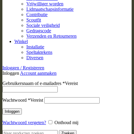
Vrijwilliger worden
Lidmaatschapsinformatie
Contributie
Scoutfit
Sociale veiligheid
Gedragscode
Verzenden en Retourneren
Winkel
Installatie
Speltaktekens
Diversen
Inloggen / Registreren
Inloggen
Account aanmaken
Gebruikersnaam of e-mailadres
*
Vereist
Wachtwoord
*
Vereist
Inloggen
Wachtwoord vergeten?
Onthoud mij
Zoeken