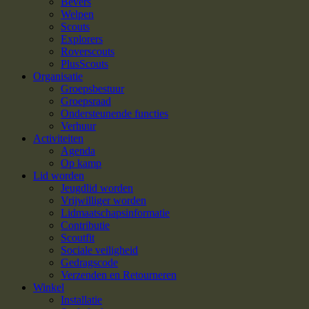
Bevers
Welpen
Scouts
Explorers
Roverscouts
PlusScouts
Organisatie
Groepsbestuur
Groepsraad
Ondersteunende functies
Verhuur
Activiteiten
Agenda
Op kamp
Lid worden
Jeugdlid worden
Vrijwilliger worden
Lidmaatschapsinformatie
Contributie
Scoutfit
Sociale veiligheid
Gedragscode
Verzenden en Retourneren
Winkel
Installatie