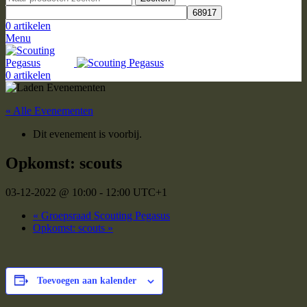
0
artikelen
Menu
0
artikelen
« Alle Evenementen
Dit evenement is voorbij.
Opkomst: scouts
03-12-2022 @ 10:00
-
12:00
UTC+1
«
Groepsraad Scouting Pegasus
Opkomst: scouts
»
Toevoegen aan kalender