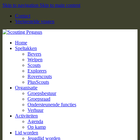
Skip to navigation
Skip to main content
Contact
Veelgestelde vragen
Home
Speltakken
Bevers
Welpen
Scouts
Explorers
Roverscouts
PlusScouts
Organisatie
Groepsbestuur
Groepsraad
Ondersteunende functies
Verhuur
Activiteiten
Agenda
Op kamp
Lid worden
Jeugdlid worden