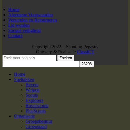
Home
Algemene Voorwaarden
Verzenden en Retourneren
Lid worden
Sociale veiligheid
Contact
Copyright 2022 – Scouting Pegasus
Ontwerp & Realisatie
ClassICT
Zoeken
Home
Speltakken
Bevers
Welpen
Scouts
Explorers
Roverscouts
PlusScouts
Organisatie
Groepsbestuur
Groepsraad