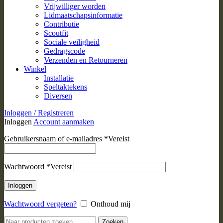
Vrijwilliger worden
Lidmaatschapsinformatie
Contributie
Scoutfit
Sociale veiligheid
Gedragscode
Verzenden en Retourneren
Winkel
Installatie
Speltaktekens
Diversen
Inloggen / Registreren
Inloggen
Account aanmaken
Gebruikersnaam of e-mailadres
*
Vereist
Wachtwoord
*
Vereist
Inloggen
Wachtwoord vergeten?
Onthoud mij
Zoeken