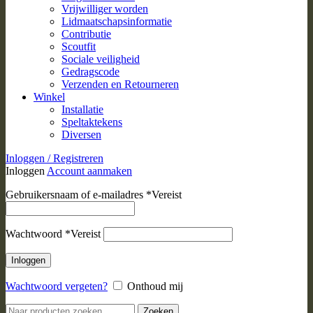
Vrijwilliger worden
Lidmaatschapsinformatie
Contributie
Scoutfit
Sociale veiligheid
Gedragscode
Verzenden en Retourneren
Winkel
Installatie
Speltaktekens
Diversen
Inloggen / Registreren
Inloggen
Account aanmaken
Gebruikersnaam of e-mailadres
*
Vereist
Wachtwoord
*
Vereist
Inloggen
Wachtwoord vergeten?
Onthoud mij
Zoeken