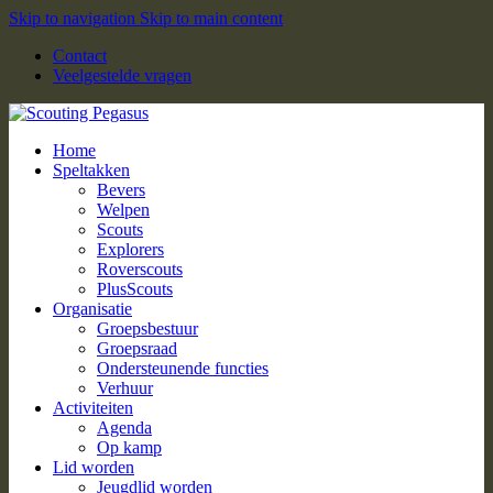
Skip to navigation
Skip to main content
Contact
Veelgestelde vragen
Home
Speltakken
Bevers
Welpen
Scouts
Explorers
Roverscouts
PlusScouts
Organisatie
Groepsbestuur
Groepsraad
Ondersteunende functies
Verhuur
Activiteiten
Agenda
Op kamp
Lid worden
Jeugdlid worden