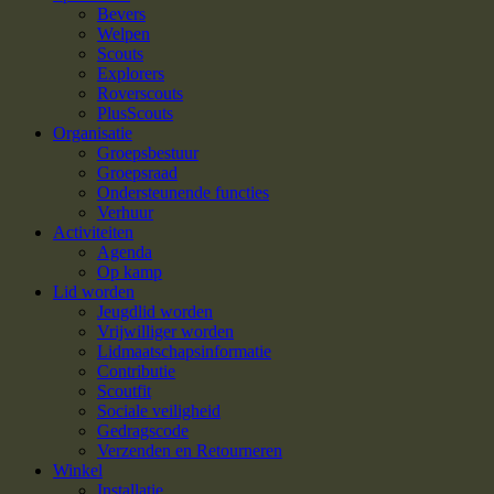
Bevers
Welpen
Scouts
Explorers
Roverscouts
PlusScouts
Organisatie
Groepsbestuur
Groepsraad
Ondersteunende functies
Verhuur
Activiteiten
Agenda
Op kamp
Lid worden
Jeugdlid worden
Vrijwilliger worden
Lidmaatschapsinformatie
Contributie
Scoutfit
Sociale veiligheid
Gedragscode
Verzenden en Retourneren
Winkel
Installatie