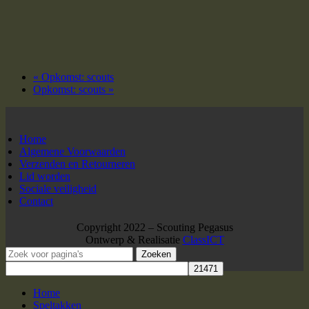
«
Opkomst: scouts
Opkomst: scouts
»
Home
Algemene Voorwaarden
Verzenden en Retourneren
Lid worden
Sociale veiligheid
Contact
Copyright 2022 – Scouting Pegasus
Ontwerp & Realisatie
ClassICT
Zoeken
Home
Speltakken