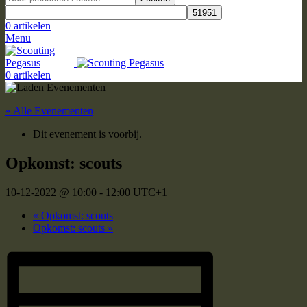
0
artikelen
Menu
0
artikelen
« Alle Evenementen
Dit evenement is voorbij.
Opkomst: scouts
10-12-2022 @ 10:00
-
12:00
UTC+1
«
Opkomst: scouts
Opkomst: scouts
»