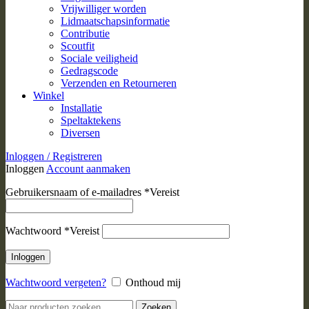
Vrijwilliger worden
Lidmaatschapsinformatie
Contributie
Scoutfit
Sociale veiligheid
Gedragscode
Verzenden en Retourneren
Winkel
Installatie
Speltaktekens
Diversen
Inloggen / Registreren
Inloggen
Account aanmaken
Gebruikersnaam of e-mailadres
*
Vereist
Wachtwoord
*
Vereist
Inloggen
Wachtwoord vergeten?
Onthoud mij
Zoeken