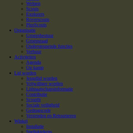
Welpen
Scouts
Explorers
Roverscouts
PlusScouts
Organisatie
Groepsbestuur
Groepsraad
Ondersteunende functies
Verhuur
Activiteiten
Agenda
Op kamp
Lid worden
Jeugdlid worden
Vrijwilliger worden
Lidmaatschapsinformatie
Contributie
Scoutfit
Sociale veiligheid
Gedragscode
Verzenden en Retourneren
Winkel
Installatie
Speltaktekens