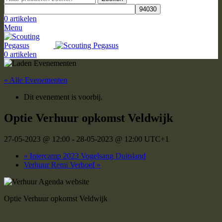
0
artikelen
Menu
0
artikelen
« Alle Evenementen
Dit evenement is voorbij.
Optie Verhuur opkomst Veldwijk
27-05-2023 @ 12:00
-
28-05-2023 @ 12:00
UTC+1
«
Intercamp 2023 Vogelsang Duitsland
Verhuur Remi Verhoef
»
Optie Verhuur opkomst Veldwijk