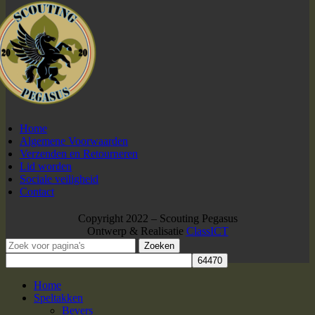
Home
Algemene Voorwaarden
Verzenden en Retourneren
Lid worden
Sociale veiligheid
Contact
Copyright 2022 – Scouting Pegasus
Ontwerp & Realisatie
ClassICT
Zoeken
Home
Speltakken
Bevers