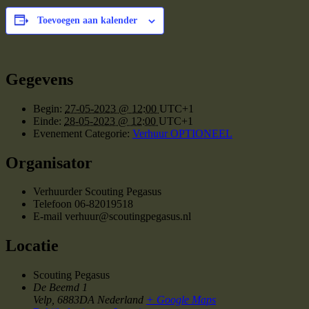
Toevoegen aan kalender
Gegevens
Begin:
27-05-2023 @ 12:00
UTC+1
Einde:
28-05-2023 @ 12:00
UTC+1
Evenement Categorie:
Verhuur OPTIONEEL
Organisator
Verhuurder Scouting Pegasus
Telefoon
06-82019518
E-mail
verhuur@scoutingpegasus.nl
Locatie
Scouting Pegasus
De Beemd 1
Velp
,
6883DA
Nederland
+ Google Maps