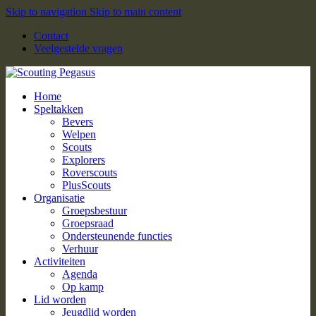
Skip to navigation
Skip to main content
Contact
Veelgestelde vragen
Home
Speltakken
Bevers
Welpen
Scouts
Explorers
Roverscouts
PlusScouts
Organisatie
Groepsbestuur
Groepsraad
Ondersteunende functies
Verhuur
Activiteiten
Agenda
Op kamp
Lid worden
Jeugdlid worden