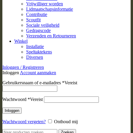
Vrijwilliger worden
Lidmaatschapsinformatie
Contributie
Scoutfit
Sociale veiligheid
Gedragscode
Verzenden en Retourneren
Winkel
Installatie
Speltaktekens
Diversen
Inloggen / Registreren
Inloggen
Account aanmaken
Gebruikersnaam of e-mailadres
*
Vereist
Wachtwoord
*
Vereist
Inloggen
Wachtwoord vergeten?
Onthoud mij
Zoeken