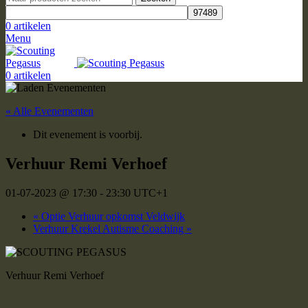
0
artikelen
Menu
0
artikelen
« Alle Evenementen
Dit evenement is voorbij.
Verhuur Remi Verhoef
01-07-2023 @ 17:30
-
23:30
UTC+1
«
Optie Verhuur opkomst Veldwijk
Verhuur Krekel Autisme Coaching
»
Verhuur Remi Verhoef