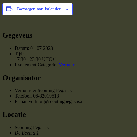
Toevoegen aan kalender
Gegevens
Datum:
01-07-2023
Tijd:
17:30 - 23:30
UTC+1
Evenement Categorie:
Verhuur
Organisator
Verhuurder Scouting Pegasus
Telefoon
06-82019518
E-mail
verhuur@scoutingpegasus.nl
Locatie
Scouting Pegasus
De Beemd 1