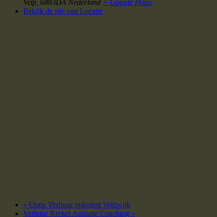
Velp
,
6883DA
Nederland
+ Google Maps
Bekijk de site van Locatie
«
Optie Verhuur opkomst Veldwijk
Verhuur Krekel Autisme Coaching
»