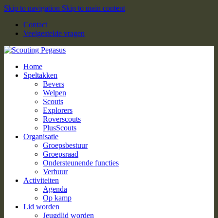
Skip to navigation
Skip to main content
Contact
Veelgestelde vragen
Home
Speltakken
Bevers
Welpen
Scouts
Explorers
Roverscouts
PlusScouts
Organisatie
Groepsbestuur
Groepsraad
Ondersteunende functies
Verhuur
Activiteiten
Agenda
Op kamp
Lid worden
Jeugdlid worden