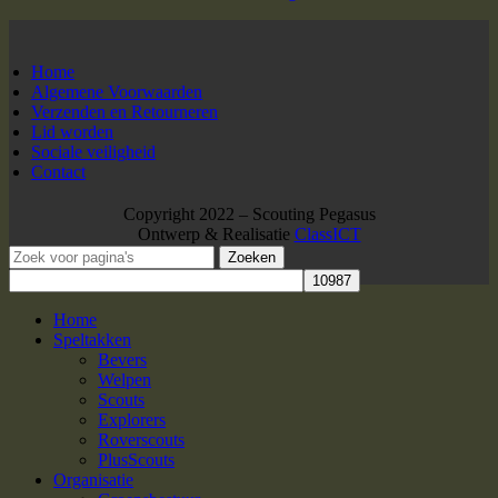
Home
Algemene Voorwaarden
Verzenden en Retourneren
Lid worden
Sociale veiligheid
Contact
Copyright 2022 – Scouting Pegasus
Ontwerp & Realisatie
ClassICT
Zoeken
Home
Speltakken
Bevers
Welpen
Scouts
Explorers
Roverscouts
PlusScouts
Organisatie