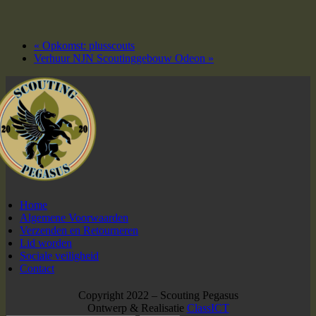
«
Opkomst: plusscouts
Verhuur NJN Scoutinggebouw Odeon
»
Home
Algemene Voorwaarden
Verzenden en Retourneren
Lid worden
Sociale veiligheid
Contact
Copyright 2022 – Scouting Pegasus
Ontwerp & Realisatie
ClassICT