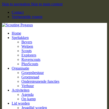
Skip to navigation
Skip to main content
Contact
Veelgestelde vragen
Home
Speltakken
Bevers
Welpen
Scouts
Explorers
Roverscouts
PlusScouts
Organisatie
Groepsbestuur
Groepsraad
Ondersteunende functies
Verhuur
Activiteiten
Agenda
Op kamp
Lid worden
Jeugdlid worden