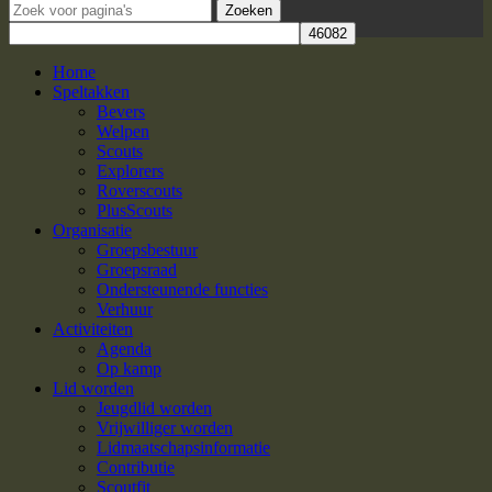
Zoeken
Home
Speltakken
Bevers
Welpen
Scouts
Explorers
Roverscouts
PlusScouts
Organisatie
Groepsbestuur
Groepsraad
Ondersteunende functies
Verhuur
Activiteiten
Agenda
Op kamp
Lid worden
Jeugdlid worden
Vrijwilliger worden
Lidmaatschapsinformatie
Contributie
Scoutfit