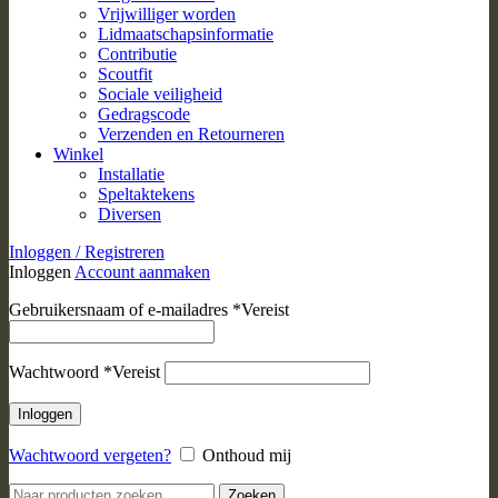
Vrijwilliger worden
Lidmaatschapsinformatie
Contributie
Scoutfit
Sociale veiligheid
Gedragscode
Verzenden en Retourneren
Winkel
Installatie
Speltaktekens
Diversen
Inloggen / Registreren
Inloggen
Account aanmaken
Gebruikersnaam of e-mailadres
*
Vereist
Wachtwoord
*
Vereist
Inloggen
Wachtwoord vergeten?
Onthoud mij
Zoeken