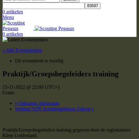
0
artikelen
Menu
0
artikelen
« Alle Evenementen
Dit evenement is voorbij.
Praktijk/Groepsbegeleiders training
15-11-2022 @ 22:00
UTC+1
Gratis
«
Opkomst: plusscouts
Verhuur NJN Scoutinggebouw Odeon
»
Praktijk/Groepsbegeleiders training gegeven door de regiotrainers
Klein Gelderland.