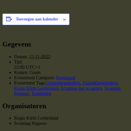
Toevoegen aan kalender
Gegevens
Datum:
15-11-2022
Tijd:
22:00
UTC+1
Kosten:
Gratis
Evenement Categorie:
Regioraad
Evenement Tags:
Groepsbegeleiders
,
Praktijkbegeleiders
,
Regio Klein Gelderland
,
Scouting doe je samen
,
Scouting
Pegasus
,
Trainingen
Organisatoren
Regio Klein Gelderland
Scouting Pegasus