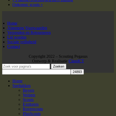
Opkomst: scouts
»
Home
Algemene Voorwaarden
Verzenden en Retourneren
Lid worden
Sociale veiligheid
Contact
Copyright 2022 – Scouting Pegasus
Ontwerp & Realisatie
ClassICT
Zoeken
Home
Speltakken
Bevers
Welpen
Scouts
Explorers
Roverscouts
PlusScouts