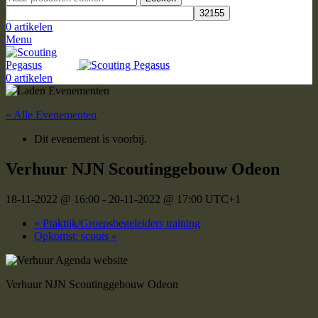
0
artikelen
Menu
0
artikelen
« Alle Evenementen
Dit evenement is voorbij.
Verhuur NJN Scoutinggebouw Odeon
18-11-2022 @ 16:00
-
20-11-2022 @ 17:00
UTC+1
«
Praktijk/Groepsbegeleiders training
Opkomst: scouts
»
Verhuur NJN Scoutinggebouw Odeon