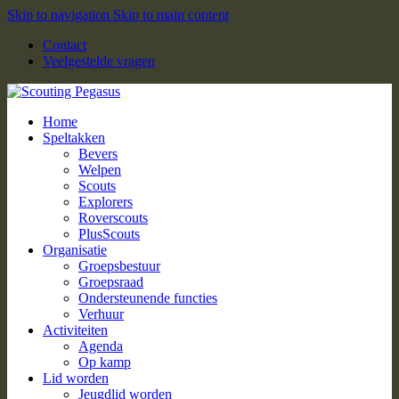
Skip to navigation
Skip to main content
Contact
Veelgestelde vragen
Home
Speltakken
Bevers
Welpen
Scouts
Explorers
Roverscouts
PlusScouts
Organisatie
Groepsbestuur
Groepsraad
Ondersteunende functies
Verhuur
Activiteiten
Agenda
Op kamp
Lid worden
Jeugdlid worden