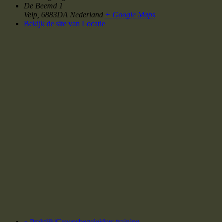
De Beemd 1
Velp
,
6883DA
Nederland
+ Google Maps
Bekijk de site van Locatie
«
Praktijk/Groepsbegeleiders training