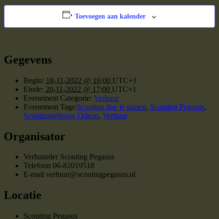
Toevoegen aan kalender
Gegevens
Begin:
18-11-2022 @ 16:00
UTC+1
Einde:
20-11-2022 @ 17:00
UTC+1
Evenement Categorie:
Verhuur
Evenement Tags:
Scouting doe je samen
,
Scouting Pegasus
,
Scoutinggebouw Odeon
,
Verhuur
Organisator
Verhuurder Scouting Pegasus
Telefoon
06-82019518
E-mail
verhuur@scoutingpegasus.nl
Locatie
Scouting Pegasus