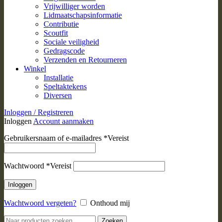
Vrijwilliger worden
Lidmaatschapsinformatie
Contributie
Scoutfit
Sociale veiligheid
Gedragscode
Verzenden en Retourneren
Winkel
Installatie
Speltaktekens
Diversen
Inloggen / Registreren
Inloggen
Account aanmaken
Gebruikersnaam of e-mailadres
*
Vereist
Wachtwoord
*
Vereist
Inloggen
Wachtwoord vergeten?
Onthoud mij
Zoeken