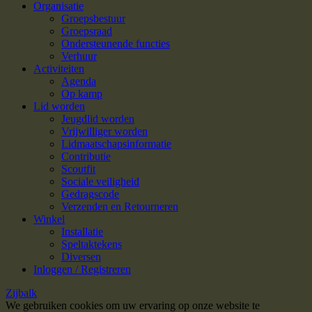
Organisatie
Groepsbestuur
Groepsraad
Ondersteunende functies
Verhuur
Activiteiten
Agenda
Op kamp
Lid worden
Jeugdlid worden
Vrijwilliger worden
Lidmaatschapsinformatie
Contributie
Scoutfit
Sociale veiligheid
Gedragscode
Verzenden en Retourneren
Winkel
Installatie
Speltaktekens
Diversen
Inloggen / Registreren
Zijbalk
We gebruiken cookies om uw ervaring op onze website te