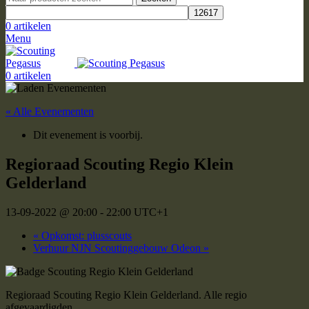
0
artikelen
Menu
0
artikelen
« Alle Evenementen
Dit evenement is voorbij.
Regioraad Scouting Regio Klein
Gelderland
13-09-2022 @ 20:00
-
22:00
UTC+1
«
Opkomst: plusscouts
Verhuur NJN Scoutinggebouw Odeon
»
Regioraad Scouting Regio Klein Gelderland. Alle regio
afgevaardigden.