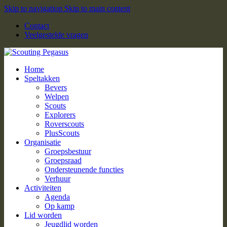
Skip to navigation
Skip to main content
Contact
Veelgestelde vragen
Home
Speltakken
Bevers
Welpen
Scouts
Explorers
Roverscouts
PlusScouts
Organisatie
Groepsbestuur
Groepsraad
Ondersteunende functies
Verhuur
Activiteiten
Agenda
Op kamp
Lid worden
Jeugdlid worden