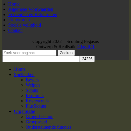
Home
Algemene Voorwaarden
Verzenden en Retourneren
Lid worden
Sociale veiligheid
Contact
Copyright 2022 – Scouting Pegasus
Ontwerp & Realisatie
ClassICT
Zoeken
Home
Speltakken
Bevers
Welpen
Scouts
Explorers
Roverscouts
PlusScouts
Organisatie
Groepsbestuur
Groepsraad
Ondersteunende functies