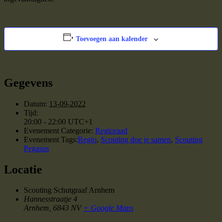
Toevoegen aan kalender
Gegevens
Datum:
13-09-2022
Tijd:
20:00 - 22:00
UTC+1
Evenement Categorie:
Regioraad
Evenement Tags:
Regio
,
Scouting doe je samen
,
Scouting
Pegasus
Locatie
Scouting Schutgraaf Arnhem
Hannesstraatje 4
Arnhem
,
6843 NV
+ Google Maps