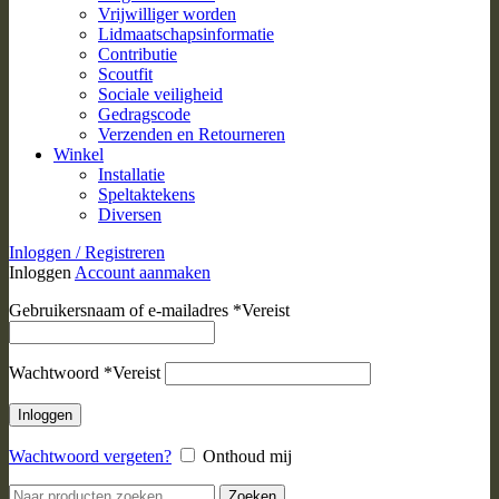
Vrijwilliger worden
Lidmaatschapsinformatie
Contributie
Scoutfit
Sociale veiligheid
Gedragscode
Verzenden en Retourneren
Winkel
Installatie
Speltaktekens
Diversen
Inloggen / Registreren
Inloggen
Account aanmaken
Gebruikersnaam of e-mailadres
*
Vereist
Wachtwoord
*
Vereist
Inloggen
Wachtwoord vergeten?
Onthoud mij
Zoeken