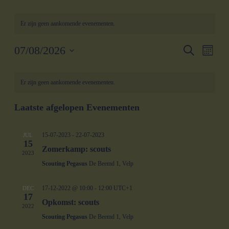
Er zijn geen aankomende evenementen.
Eveneme
Even
07/08/2026
Zoeken
Maand
weer
Zoeken
Selecteer
navig
Kalender
een
en
datum.
Er zijn geen aankomende evenementen.
van
weergeve
Evenementen
navigatie
Laatste afgelopen Evenementen
15-07-2023
-
22-07-2023
JUL
15
Zomerkamp: scouts
2023
Scouting Pegasus
De Beemd 1, Velp
17-12-2022 @ 10:00
-
12:00
UTC+1
DEC
17
Opkomst: scouts
2022
Scouting Pegasus
De Beemd 1, Velp