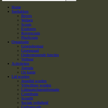
Home
Speltakken
Bevers
Welpen
Scouts
Explorers
Roverscouts
PlusScouts
Organisatie
Groepsbestuur
Groepsraad
Ondersteunende functies
Verhuur
Activiteiten
Agenda
Op kamp
Lid worden
Jeugdlid worden
Vrijwilliger worden
Lidmaatschapsinformatie
Contributie
Scoutfit
Sociale veiligheid
Gedragscode