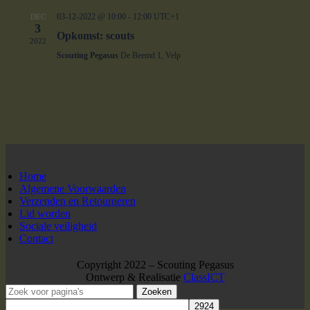
03-12-2022 @ 10:00
-
12:00
UTC+1
DEC
3
Opkomst: scouts
2022
Scouting Pegasus
De Beemd 1, Velp
Home
Algemene Voorwaarden
Verzenden en Retourneren
Lid worden
Sociale veiligheid
Contact
Copyright 2022 – Scouting Pegasus
Ontwerp & Realisatie
ClassICT
Zoeken