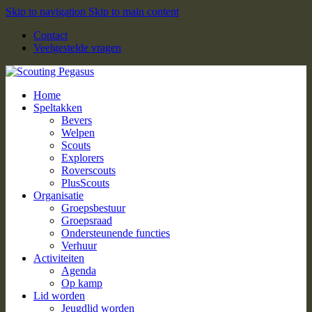
Skip to navigation
Skip to main content
Contact
Veelgestelde vragen
Home
Speltakken
Bevers
Welpen
Scouts
Explorers
Roverscouts
PlusScouts
Organisatie
Groepsbestuur
Groepsraad
Ondersteunende functies
Verhuur
Activiteiten
Agenda
Op kamp
Lid worden
Jeugdlid worden