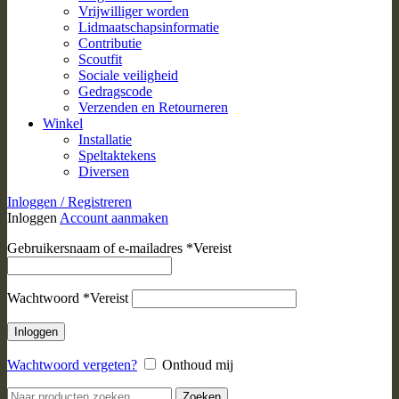
Vrijwilliger worden
Lidmaatschapsinformatie
Contributie
Scoutfit
Sociale veiligheid
Gedragscode
Verzenden en Retourneren
Winkel
Installatie
Speltaktekens
Diversen
Inloggen / Registreren
Inloggen
Account aanmaken
Gebruikersnaam of e-mailadres
*
Vereist
Wachtwoord
*
Vereist
Inloggen
Wachtwoord vergeten?
Onthoud mij
Zoeken