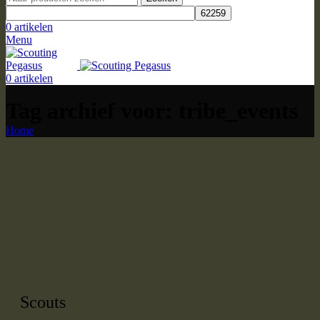
0
artikelen
Menu
0
artikelen
Tag archief voor: tribe_events
Home
Scouts