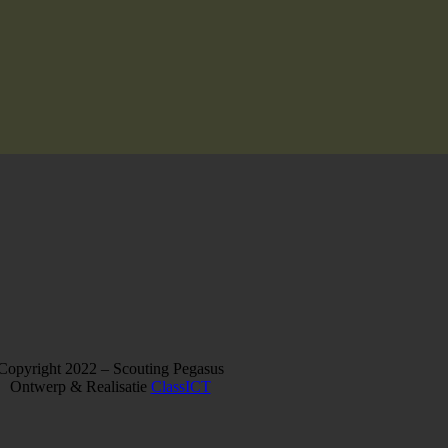
Copyright 2022 – Scouting Pegasus
Ontwerp & Realisatie
ClassICT