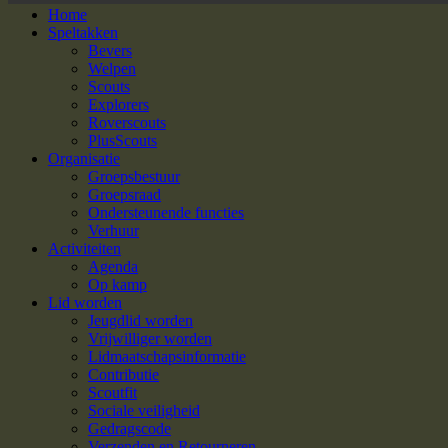
Home
Speltakken
Bevers
Welpen
Scouts
Explorers
Roverscouts
PlusScouts
Organisatie
Groepsbestuur
Groepsraad
Ondersteunende functies
Verhuur
Activiteiten
Agenda
Op kamp
Lid worden
Jeugdlid worden
Vrijwilliger worden
Lidmaatschapsinformatie
Contributie
Scoutfit
Sociale veiligheid
Gedragscode
Verzenden en Retourneren