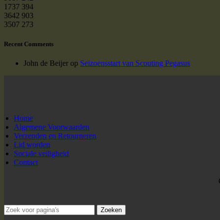
1737
394
3642
903
3507
273
Recent Comments
John de Beijer
op
Seizoensstart van Scouting Pegasus
Home
Algemene Voorwaarden
Verzenden en Retourneren
Lid worden
Sociale veiligheid
Contact
Zoeken