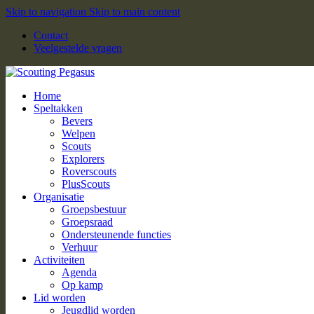
Skip to navigation
Skip to main content
Contact
Veelgestelde vragen
Home
Speltakken
Bevers
Welpen
Scouts
Explorers
Roverscouts
PlusScouts
Organisatie
Groepsbestuur
Groepsraad
Ondersteunende functies
Verhuur
Activiteiten
Agenda
Op kamp
Lid worden
Jeugdlid worden