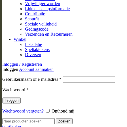
Vrijwilliger worden
Lidmaatschapsinformatie
Contributie
Scoutfit
Sociale veiligheid
Gedragscode
Verzenden en Retourneren
Winkel
Installatie
Speltaktekens
Diversen
Inloggen / Registreren
Inloggen
Account aanmaken
Vereist
Gebruikersnaam of e-mailadres
*
Vereist
Wachtwoord
*
Inloggen
Wachtwoord vergeten?
Onthoud mij
Zoeken
0
artikelen