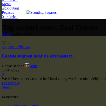
Menu
0
artikelen
Tag archief voor: Zaal Odeon
Home
»
Zaal Odeon
17
jul
Algemeen Nieuws
Laatste stappen naar de seizoenstart.
Geplaatst door
John
17-07-2022
0
We hebben er met z'n allen heel hard voor gewerkt en uiteindelijk ku
Lees verder
Sluiten
Categorieën
Algemeen Nieuws