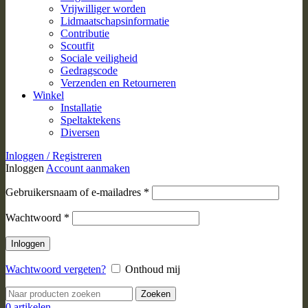
Vrijwilliger worden
Lidmaatschapsinformatie
Contributie
Scoutfit
Sociale veiligheid
Gedragscode
Verzenden en Retourneren
Winkel
Installatie
Speltaktekens
Diversen
Inloggen / Registreren
Inloggen
Account aanmaken
Vereist
Gebruikersnaam of e-mailadres
*
Vereist
Wachtwoord
*
Inloggen
Wachtwoord vergeten?
Onthoud mij
Zoeken
0
artikelen