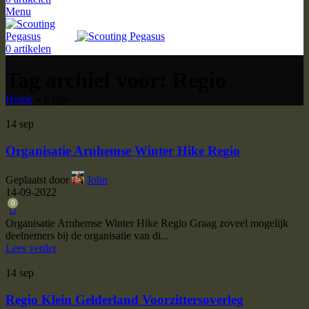
Menu
0
artikelen
Tag archief voor: Regio
Home
»
Regio
14
sep
Organisatie Arnhemse Winter Hike Regio
Geplaatst door
John
14-09-2022
0
Organisatie Arnhemse Winter Hike Regio Graag zoveel mogelijk
deelnemers bij de organisatie van di...
Lees verder
14
sep
Regio Klein Gelderland Voorzittersoverleg