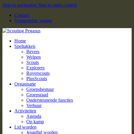
Skip to navigation
Skip to main content
Contact
Veelgestelde vragen
Home
Speltakken
Bevers
Welpen
Scouts
Explorers
Roverscouts
PlusScouts
Organisatie
Groepsbestuur
Groepsraad
Ondersteunende functies
Verhuur
Activiteiten
Agenda
Op kamp
Lid worden
Jeugdlid worden