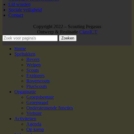
Lid worden
Sociale veiligheid
Contact
Copyright 2022 – Scouting Pegasus
Ontwerp & Realisatie
ClassICT
Zoeken
Home
Speltakken
Bevers
Welpen
Scouts
Explorers
Roverscouts
PlusScouts
Organisatie
Groepsbestuur
Groepsraad
Ondersteunende functies
Verhuur
Activiteiten
Agenda
Op kamp