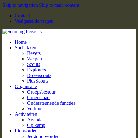
Skip to navigation
Skip to main content
Contact
Veelgestelde vragen
Home
Speltakken
Bevers
Welpen
Scouts
Explorers
Roverscouts
PlusScouts
Organisatie
Groepsbestuur
Groepsraad
Ondersteunende functies
Verhuur
Activiteiten
Agenda
Op kamp
Lid worden
Jeugdlid worden