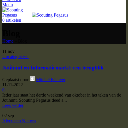
Menu
0
artikelen
Blog
Home
»
Blog
11
nov
Uncategorized
Jotihunt en Informatiemarkt: een terugblik
Geplaatst door
Mitchel Kleuver
11-11-2022
0
Ieder jaar staat het derde weekend van oktober in het teken van de
Jotihunt. Scouting Pegasus deed a...
Lees verder
02
sep
Algemeen Nieuws