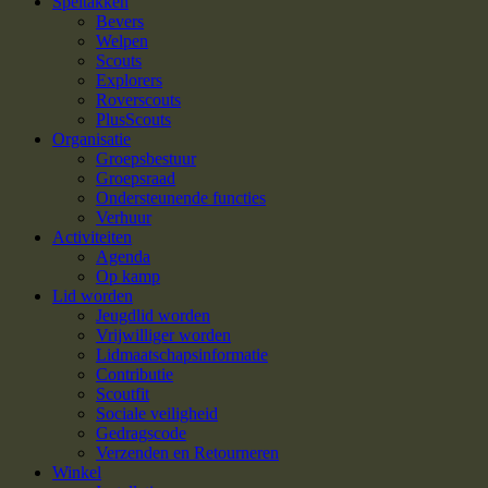
Speltakken
Bevers
Welpen
Scouts
Explorers
Roverscouts
PlusScouts
Organisatie
Groepsbestuur
Groepsraad
Ondersteunende functies
Verhuur
Activiteiten
Agenda
Op kamp
Lid worden
Jeugdlid worden
Vrijwilliger worden
Lidmaatschapsinformatie
Contributie
Scoutfit
Sociale veiligheid
Gedragscode
Verzenden en Retourneren
Winkel