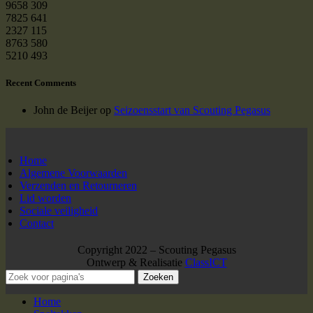
9658
309
7825
641
2327
115
8763
580
5210
493
Recent Comments
John de Beijer
op
Seizoensstart van Scouting Pegasus
Home
Algemene Voorwaarden
Verzenden en Retourneren
Lid worden
Sociale veiligheid
Contact
Copyright 2022 – Scouting Pegasus
Ontwerp & Realisatie
ClassICT
Zoeken
Home