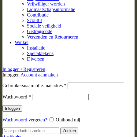
Vrijwilliger worden
Lidmaatschapsinformatie
Contributie
Scoutfit
Sociale veiligheid
Gedragscode
Verzenden en Retourneren
Winkel
Installatie
Speltaktekens
Diversen
Inloggen / Registreren
Inloggen
Account aanmaken
Vereist
Gebruikersnaam of e-mailadres
*
Vereist
Wachtwoord
*
Inloggen
Wachtwoord vergeten?
Onthoud mij
Zoeken
0
artikelen