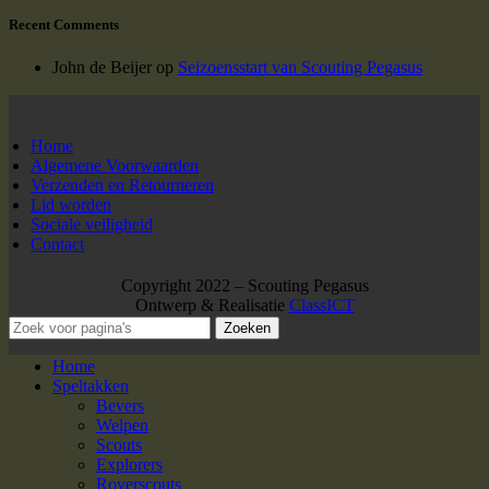
Recent Comments
John de Beijer
op
Seizoensstart van Scouting Pegasus
Home
Algemene Voorwaarden
Verzenden en Retourneren
Lid worden
Sociale veiligheid
Contact
Copyright 2022 – Scouting Pegasus
Ontwerp & Realisatie
ClassICT
Zoeken
Home
Speltakken
Bevers
Welpen
Scouts
Explorers
Roverscouts