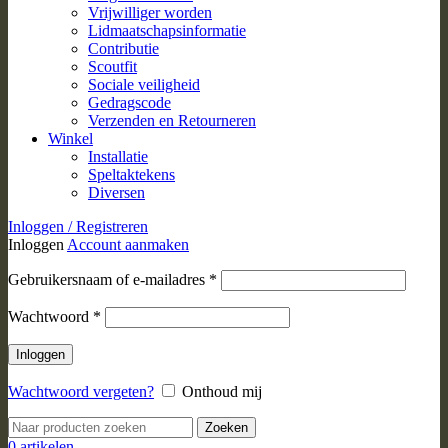
Vrijwilliger worden
Lidmaatschapsinformatie
Contributie
Scoutfit
Sociale veiligheid
Gedragscode
Verzenden en Retourneren
Winkel
Installatie
Speltaktekens
Diversen
Inloggen / Registreren
Inloggen
Account aanmaken
Vereist
Gebruikersnaam of e-mailadres
*
Vereist
Wachtwoord
*
Inloggen
Wachtwoord vergeten?
Onthoud mij
Zoeken
0
artikelen