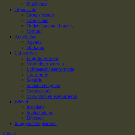
PlusScouts
Organisatie
Groepsbestuur
Groepsraad
Ondersteunende functies
Verhuur
Activiteiten
Agenda
Op kamp
Lid worden
Jeugdlid worden
Vrijwilliger worden
Lidmaatschapsinformatie
Contributie
Scoutfit
Sociale veiligheid
Gedragscode
Verzenden en Retourneren
Winkel
Installatie
Speltaktekens
Diversen
Inloggen / Registreren
Zijbalk