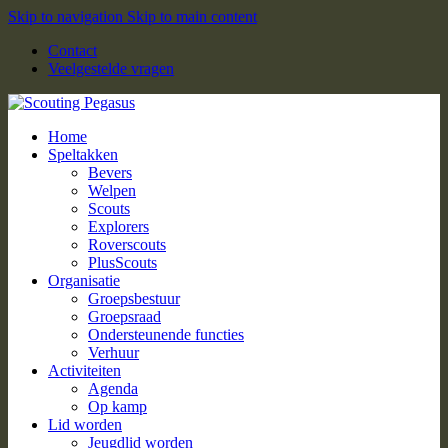
Skip to navigation
Skip to main content
Contact
Veelgestelde vragen
Home
Speltakken
Bevers
Welpen
Scouts
Explorers
Roverscouts
PlusScouts
Organisatie
Groepsbestuur
Groepsraad
Ondersteunende functies
Verhuur
Activiteiten
Agenda
Op kamp
Lid worden
Jeugdlid worden