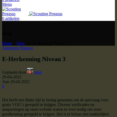
Menu
0
artikelen
Blog
Home
»
Blog
»
E-Herkenning Niveau 3
Algemeen Nieuws
E-Herkenning Niveau 3
Geplaatst door
John
29-04-2022
Aan 29-04-2022
0
Het heeft een flinke tijd in beslag genomen om de aanvraag voor
gratis VOG’s geregeld te krijgen. Diverse verificaties en
aanpassingen op onze website waren er voor nodig om onze
goedkeuring geregeld te krijgen. Het is er helaas niet makkelijker