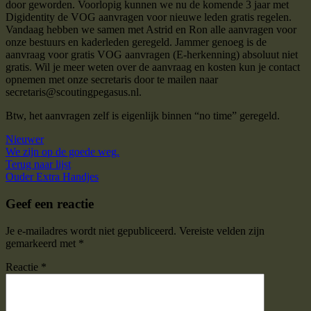
door geworden. Voorlopig kunnen we nu de komende 3 jaar met
Digidentity de VOG aanvragen voor nieuwe leden gratis regelen.
Vandaag hebben we samen met Astrid en Ron alle aanvragen voor
onze bestuurs en kaderleden geregeld. Jammer genoeg is de
aanvraag voor gratis VOG aanvragen (E-herkenning) absoluut niet
gratis. Wil je meer weten over de aanvraag en kosten kun je contact
opnemen met onze secretaris door te mailen naar
secretaris@scoutingpegasus.nl.
Btw, het aanvragen zelf is eigenlijk binnen “no time” geregeld.
Nieuwer
We zijn op de goede weg.
Terug naar lijst
Ouder
Extra Handjes
Geef een reactie
Je e-mailadres wordt niet gepubliceerd.
Vereiste velden zijn
gemarkeerd met
*
Reactie
*