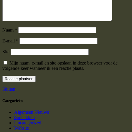
Naam
*
E-mail
*
Site
Mijn naam, e-mail en site opslaan in deze browser voor de
volgende keer wanneer ik een reactie plaats.
Sluiten
Categorieën
Algemeen Nieuws
Speltakken
Uncategorized
Website